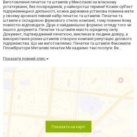
Виготовлення печаток та штампів у Миколаєві на власному
устаткуванні, без посередників, у найкоротші терміни! Кожен суб'єкт
підприємницької діяльності, кожна державна установа повинна мати
у своєму арсеналі певний набір печаток та штампів. Печатки та
штампи є складовою фірмового стилю компанії, тому повинні йому
повністю відповідати. Друк є найдавнішою формою огляду того чи
іншого документа. Печатки та штампи мають юридичну силу.
Документ, підтверджений печаткою, викликає в людини довіру, а
використання різних штампів створює компанії репутацію ділового
підприємства. Що ми виготовляємо: Печатки та штампи Факсиміле
Пломбіратори Металеві печатки Ми надаємо такі послуги: Ви...
Показати повний опис
Показати на карті