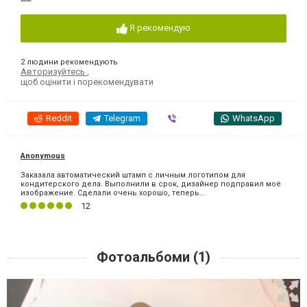
Я рекомендую
2 людини рекомендують
Авторизуйтесь
,
щоб оцінити і порекомендувати
Reddit
Telegram
Viber
WhatsApp
Anonymous
Заказала автоматический штамп с личным логотипом для
кондитерского дела. Выполнили в срок, дизайнер подправил моё
изображение. Сделали очень хорошо, теперь...
12
Фотоальбоми (1)