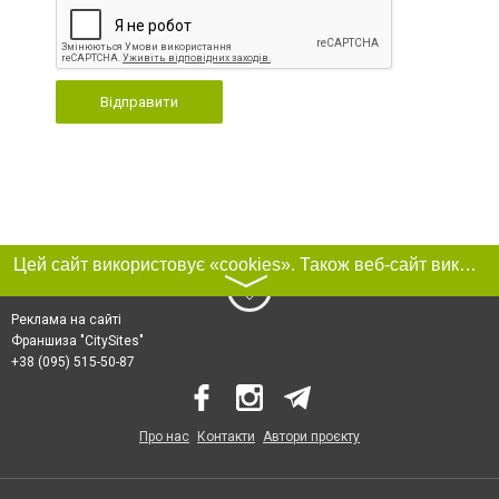
Відправити
Цей сайт використовує «cookies». Також веб-сайт використовує інтернет-сервіс для збору технічних даних стосовно відвідувачів з метою отримання маркетингової та статистичної інформації. Умови обробки даних відвідувачів сайту див.
〉
Реклама на сайті
Франшиза "CitySites"
+38 (095) 515-50-87
Про нас
Контакти
Автори проєкту