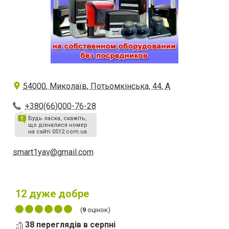
54000, Миколаїв, Потьомкінська, 44, А
+380(66)000-76-28
Будь ласка, скажіть,
що дізналися номер
на сайті 0512.com.ua
smart1yav@gmail.com
12
дуже добре
(
9
оцінок)
38 переглядів в серпні